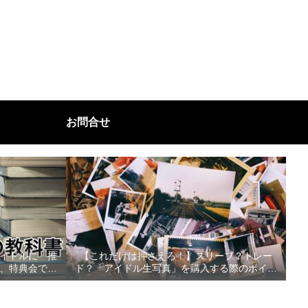
お問合せ
イドルに「推
【これだけは押さえろ！】スリーブ？トレー
、特典会で好
ド？「アイドル生写真」を購入する際のポイン
べきこと！
ト３選！