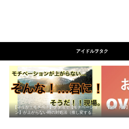
アイドルヲタク
【そうか！モチベ！】ヲタ活で【モチベーショ
【アイドル】個
ン】が上がらない時の対処法（推し変する前
に！）