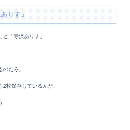
沢ありす』
こと「寺沢ありす」
るのだろ。
ら2枚保存しているんだ。
う