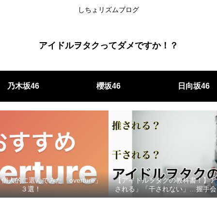
しちょリズムブログ
アイドルヲタクってダメですか！？
乃木坂46
櫻坂46
日向坂46
人的に選んでみた「overture」
【アイドルヲタクの教科書！】ア
３選！
される」「干されない」…握手会
印象をもってもらうためにす