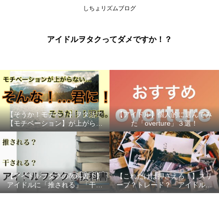
しちょリズムブログ
アイドルヲタクってダメですか！？
【そうか！モチベ！】ヲタ活で
【アイドル】個人的に選んでみ
【モチベーション】が上がらな
た「overture」３選！
い時の対処法（推し変する前
に！）
【アイドルヲタクの教科書！】
【これだけは押さえろ！】スリ
アイドルに「推される」「干さ
ーブ？トレード？「アイドル生
れない」…握手会、特典会で好
写真」を購入する際のポイント
印象をもってもらうためにすべ
３選！
きこと！