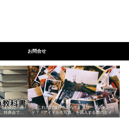
お問合せ
イドルに「推
【これだけは押さえろ！】スリーブ？トレー
、特典会で好
ド？「アイドル生写真」を購入する際のポイン
べきこと！
ト３選！