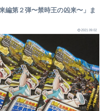
来編第２弾〜禁時王の凶来〜」ま
2021.09.02