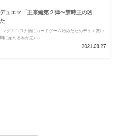
デュエマ「王来編第２弾〜禁時王の凶
た
キング！コロナ禍にカードゲーム始めたためデュエ友い
期に始める私が悪い）
2021.08.27