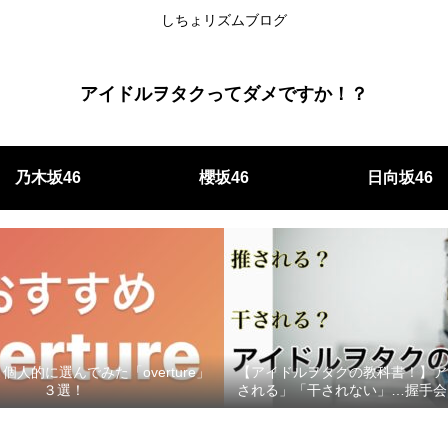
しちょリズムブログ
アイドルヲタクってダメですか！？
乃木坂46
櫻坂46
日向坂46
人的に選んでみた「overture」
【アイドルヲタクの教科書！】ア
３選！
される」「干されない」…握手会
印象をもってもらうためにす