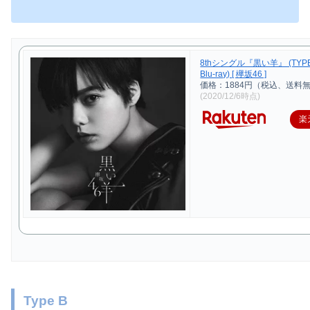
8thシングル『黒い羊』 (TYPE
Blu-ray) [ 欅坂46 ]
価格：1884円（税込、送料無
(2020/12/6時点)
楽
Type B