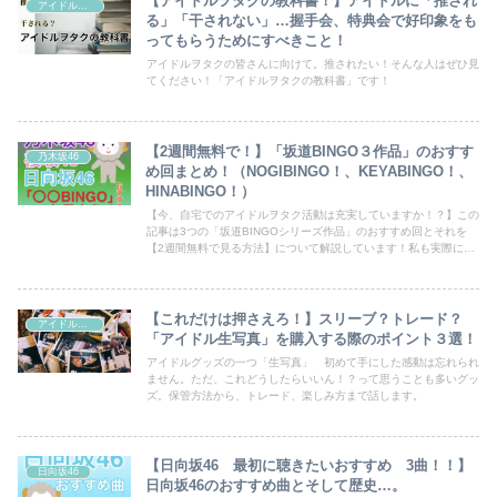
【アイドルヲタクの教科書！】アイドルに「推され
アイドルヲタク
る」「干されない」…握手会、特典会で好印象をも
ってもらうためにすべきこと！
アイドルヲタクの皆さんに向けて。推されたい！そんな人はぜひ見
てください！「アイドルヲタクの教科書」です！
【2週間無料で！】「坂道BINGO３作品」のおすす
乃木坂46
め回まとめ！（NOGIBINGO！、KEYABINGO！、
HINABINGO！）
【今、自宅でのアイドルヲタク活動は充実していますか！？】この
記事は3つの「坂道BINGOシリーズ作品」のおすすめ回とそれを
【2週間無料で見る方法】について解説しています！私も実際に利
用しています！「どこから映像作品を見始めたらいいかわからな
い」と【坂道グループ好きになりたての方】も必見です！
【これだけは押さえろ！】スリーブ？トレード？
アイドルヲタク
「アイドル生写真」を購入する際のポイント３選！
アイドルグッズの一つ「生写真」 初めて手にした感動は忘れられ
ません。ただ、これどうしたらいいん！？って思うことも多いグッ
ズ。保管方法から、トレード、楽しみ方まで話します。
【日向坂46 最初に聴きたいおすすめ 3曲！！】
日向坂46
日向坂46のおすすめ曲とそして歴史…。