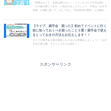
「時間もなくて、全部は聴けない！」ファンなりたての方は特に
「どの曲を聞くべきか」と悩まれることでしょう。今回は「おすす
め曲」を3曲に絞って、そして少し「日向坂46の歴史」にも触れな
がら解説しています。これを見れば、より「日向坂ファン楽しめる
こと間違いなし！」の曲を集めました！
【ライブ、握手会 困った】初めてイベントに行く
アイドルヲタク
前に知っておくべき困ったこと３選！握手会で使え
るとっておきの方法もお伝えします！！
ライブや握手会を最大限楽しむためには準備をしましょう！！おす
すめの持ち物、テクニックなども紹介！！
スポンサーリンク