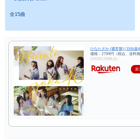
全15曲
ひなたざか (通常盤) [ 日向坂46
価格：2799円（税込、送料無
(2020/12/6時点)
楽