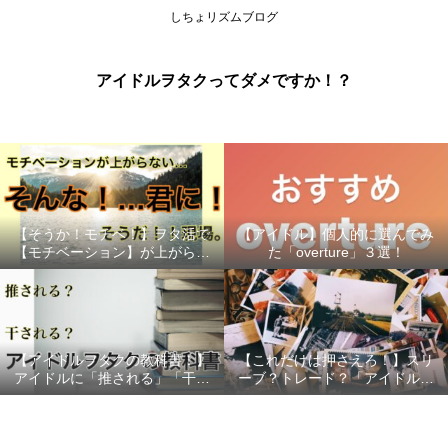
しちょリズムブログ
アイドルヲタクってダメですか！？
【そうか！モチベ！】ヲタ活で
【アイドル】個人的に選んでみ
【モチベーション】が上がらな
た「overture」３選！
い時の対処法（推し変する前
に！）
【アイドルヲタクの教科書！】
【これだけは押さえろ！】スリ
アイドルに「推される」「干さ
ーブ？トレード？「アイドル生
れない」…握手会、特典会で好
写真」を購入する際のポイント
印象をもってもらうためにすべ
３選！
きこと！