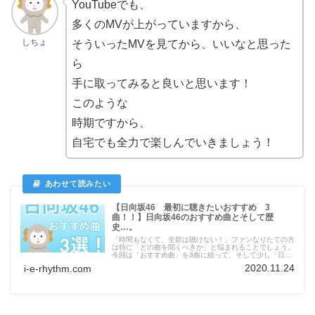
YouTubeでも、
多くのMVが上がっていますから、
しちょ
そういったMVを見てから、いいなと思った
ら
手に取ってみると良いと思います！
このような
時期ですから、
自宅でも全力で楽しんでいきましょう！
【日向坂46 最初に聴きたいおすすめ 3
曲！！】日向坂46のおすすめ曲とそして歴
史…。
「時間もなくて、全部は聴けない！」ファンなりたての方
は特に「どの曲を聞くべきか」と悩まれることでしょう。
今回は「おすすめ曲」を3曲に絞って、そして少し「日向
坂46の歴史」にも触れながら解説しています。これを見
2020.11.24
i-e-rhythm.com
れば、より「日向坂ファン楽しめること間違いなし！」の
曲を集めました！