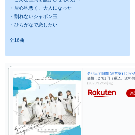
・居心地悪く、大人になった
・割れないシャボン玉
・ひらがなで恋したい
全16曲
走り出す瞬間 (通常盤) [ けやき
価格：2781円（税込、送料無
(2020/12/6時点)
楽