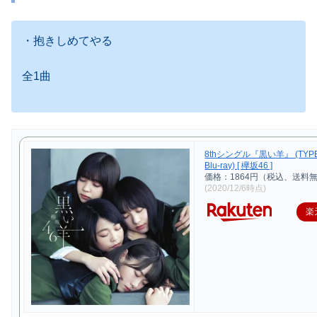
・抱きしめてやる
全1曲
8thシングル『黒い羊』 (TYPE
Blu-ray) [ 欅坂46 ]
価格：1864円（税込、送料無
(2020/12/6時点)
楽