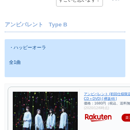
アンビバレント Type B
・ハッピーオーラ
全1曲
アンビバレント (初回仕様限定盤
CD＋DVD) [ 欅坂46 ]
価格：1680円（税込、送料無
(2020/12/6時点)
楽