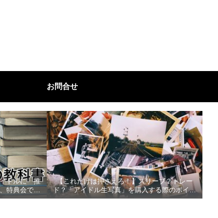
お問合せ
イドルに「推
【これだけは押さえろ！】スリーブ？トレー
、特典会で好
ド？「アイドル生写真」を購入する際のポイン
べきこと！
ト３選！