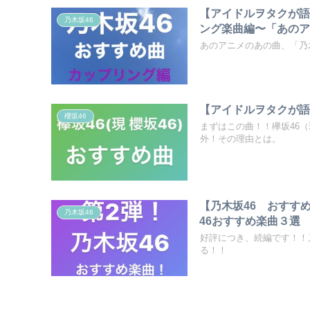
【アイドルヲタクが語
乃木坂46
ング楽曲編〜「あの
あのアニメのあの曲、「乃
【アイドルヲタクが語
櫻坂46
まずはこの曲！！欅坂46
外！その理由とは。
【乃木坂46 おすす
乃木坂46
46おすすめ楽曲３選
好評につき、続編です！！
る！！