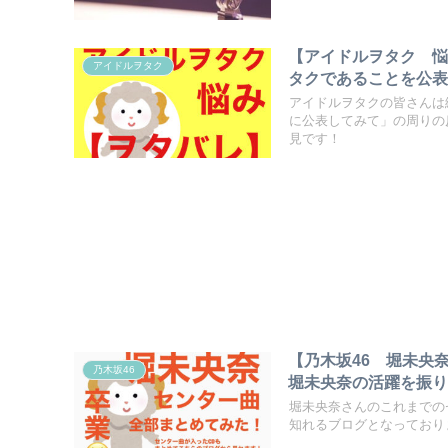
【アイドルヲタク 
アイドルヲタク
タクであることを公
アイドルヲタクの皆さんは
に公表してみて」の周りの
見です！
【乃木坂46 堀未央
乃木坂46
堀未央奈の活躍を振
堀未央奈さんのこれまでの
知れるブログとなっており