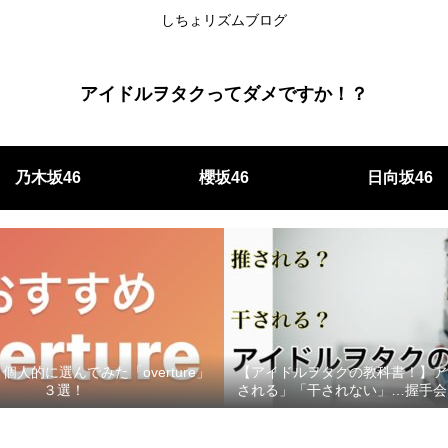
しちょリズムブログ
アイドルヲタクってダメですか！？
乃木坂46
櫻坂46
日向坂46
人的に選んでみた「overture」
【アイドルヲタクの教科書！】ア
３選！
される」「干されない」…握手会
印象をもってもらうためにす