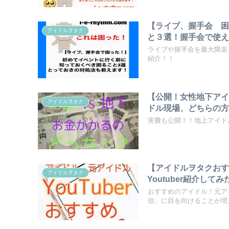
【ライブ、握手会 
アイドルヲタク
と３選！握手会で使
ライブや握手会を最大限楽
紹介！！
【公開！女性地下アイ
アイドルヲタク
ドル現場、どちらの
実費も公開！！地上アイド
【アイドルヲタクおすす
アイドルヲタク
Youtuber紹介して
おすすめのアイドル！元アイ
信」に目を向けることが増