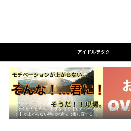
アイドルヲタク
【そうか！モチベ！】ヲタ活で【モチベーショ
【アイドル】個
ン】が上がらない時の対処法（推し変する前
に！）