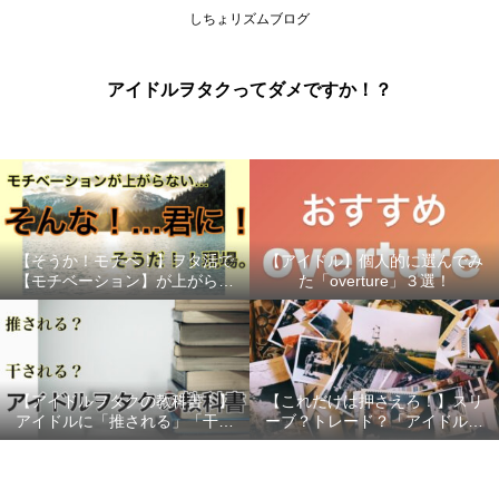
しちょリズムブログ
アイドルヲタクってダメですか！？
【そうか！モチベ！】ヲタ活で
【アイドル】個人的に選んでみ
【モチベーション】が上がらな
た「overture」３選！
い時の対処法（推し変する前
に！）
【アイドルヲタクの教科書！】
【これだけは押さえろ！】スリ
アイドルに「推される」「干さ
ーブ？トレード？「アイドル生
れない」…握手会、特典会で好
写真」を購入する際のポイント
印象をもってもらうためにすべ
３選！
きこと！