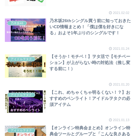
2021.02.02
乃木坂26thシングル買う前に知っておきた
乃木坂46
いCD情報まとめ！「僕は僕を好きにな
る」およそ1年ぶりのシングルです！
2021.01.24
【そうか！モチベ！】ヲタ活で【モチベー
アイドルヲタク
ション】が上がらない時の対処法（推し変
する前に！）
2021.01.20
【これ、めちゃくちゃ明るくない！？】お
アイドルヲタク
すすめのペンライト！アイドルヲタクの必
須アイテム
2021.01.13
【オンライン特典会まとめ】オンライン特
アイドルヲタク
典会ツールとグループと「こんな良さある