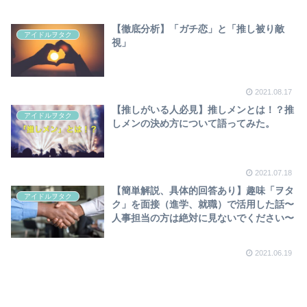
【徹底分析】「ガチ恋」と「推し被り敵
アイドルヲタク
視」
2021.08.17
【推しがいる人必見】推しメンとは！？推
アイドルヲタク
しメンの決め方について語ってみた。
2021.07.18
【簡単解説、具体的回答あり】趣味「ヲタ
アイドルヲタク
ク」を面接（進学、就職）で活用した話〜
人事担当の方は絶対に見ないでください〜
2021.06.19